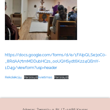
https://docs.google.com/forms/d/e/1FAIpQLSe3oC0-
_8RdAA7tmMDDubHC2s_ooUQHSydt6K224QEmY-
1D4g/viewform?usp=header
Rekolekcijų
Parsisiųsti
kvietimas
Parsisiųsti
Adresas: Žemaičių g. 85, LT-44186 Kaunas