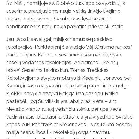
Šv. Mišių homilijoje šv. Globėjo Juozapo pavyzdžių jis
seserims, pradėjusioms naują veiklą, linkėjo tikėjimo,
drąsos ir atsidavimo. Šventė prasitęsė seserų ir
bendruomenės narių nauja pažintimi prie vaišių stalo.
Jau tą patį savaitgalį misijos namuose prasidėjo
rekolekcijos. Penktadienį čia viešėjo VšĮ „Gerumo rankos“
darbuotojai iš Kauno, o šeštadienį-sekmadienį vyko
seserų vedamos rekolekcijos „Atleidimas – kelias į
laisvę“. Seserims talkino kun. Tomas Trečiokas.
Rekolekcijoms atvyko moterys iš Kėdainių, Jonavos bei
Kauno, ir savo dalyvavimu liko labai patenkintos, netgi
išreiškė norą čia atvykti kiek galima dažniau. Reikia
pastebėti, jog Surviliškis yra labai graži vieta – ant
Nevėžio kranto su akį veriančiu slėniu, per upę veda
vadinamasis „beždžionių tiltas“, čia yra kryždirbio Svirskio
kapas, o iki Paberžės ar Krekenavos – vos 10 km. Seserų
misija neapsiribos tik rekolekcijų organizavimu.