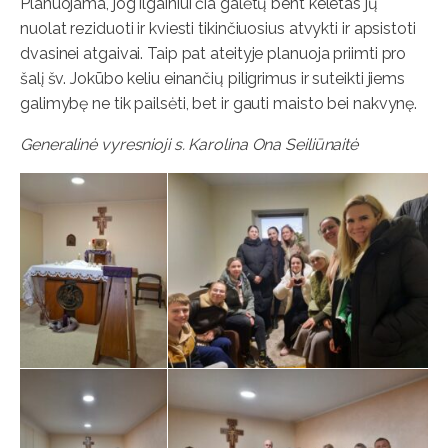
Planuojama, jog ilgainiui čia galėtų bent keletas jų
nuolat reziduoti ir kviesti tikinčiuosius atvykti ir apsistoti
dvasinei atgaivai. Taip pat ateityje planuoja priimti pro
šalį šv. Jokūbo keliu einančių piligrimus ir suteikti jiems
galimybę ne tik pailsėti, bet ir gauti maisto bei nakvynę.
Generalinė vyresnioji s. Karolina Ona Seiliūnaitė