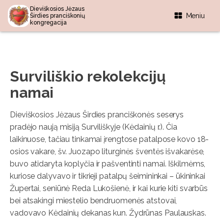
Dieviškosios Jėzaus
Meniu
Širdies pranciškonių
kongregacija
Surviliškio rekolekcijų
namai
Dieviškosios Jėzaus Širdies pranciškonės seserys
pradėjo naują misiją Surviliškyje (Kėdainių r.). Čia
laikinuose, tačiau tinkamai įrengtose patalpose kovo 18-
osios vakare, šv. Juozapo liturginės šventės išvakarėse,
buvo atidaryta koplyčia ir pašventinti namai. Iškilmėms,
kuriose dalyvavo ir tikrieji patalpų šeimininkai – ūkininkai
Župertai, seniūnė Reda Lukošienė, ir kai kurie kiti svarbūs
bei atsakingi miestelio bendruomenės atstovai,
vadovavo Kėdainių dekanas kun. Žydrūnas Paulauskas.